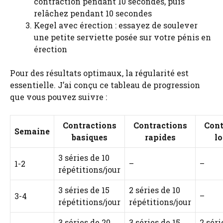
contraction pendant 10 secondes, puis
relâchez pendant 10 secondes
Kegel avec érection : essayez de soulever
une petite serviette posée sur votre pénis en
érection
Pour des résultats optimaux, la régularité est
essentielle. J’ai conçu ce tableau de progression
que vous pouvez suivre :
Contractions
Contractions
Cont
Semaine
basiques
rapides
l
3 séries de 10
1-2
–
–
répétitions/jour
3 séries de 15
2 séries de 10
3-4
–
répétitions/jour
répétitions/jour
3 séries de 20
3 séries de 15
2 séri