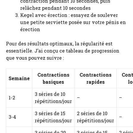
contraction pendant 10 secondes, puis
relâchez pendant 10 secondes
Kegel avec érection : essayez de soulever
une petite serviette posée sur votre pénis en
érection
Pour des résultats optimaux, la régularité est
essentielle. J’ai conçu ce tableau de progression
que vous pouvez suivre :
Contractions
Contractions
Cont
Semaine
basiques
rapides
l
3 séries de 10
1-2
–
–
répétitions/jour
3 séries de 15
2 séries de 10
3-4
–
répétitions/jour
répétitions/jour
3 séries de 20
3 séries de 15
2 séri