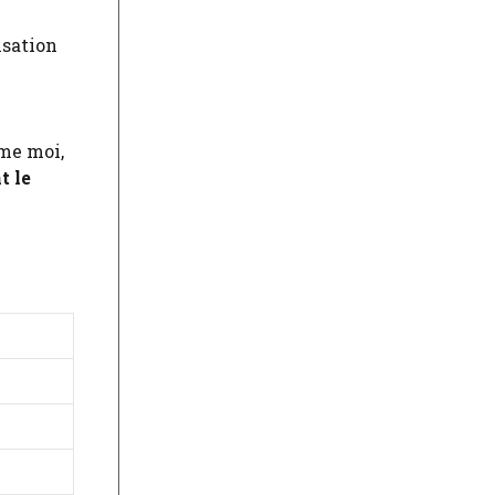
nsation
mme moi,
t le