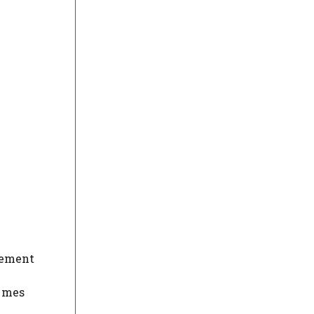
stement
r mes