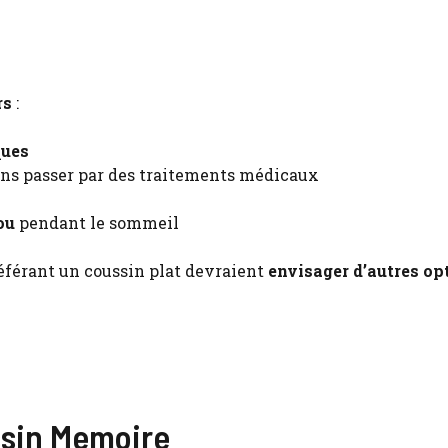
rs
:
ques
ns passer par des traitements médicaux
ou
pendant le sommeil
éférant un coussin plat devraient
envisager d’autres op
ussin Memoire