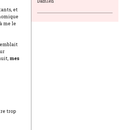
Damien
ants, et
onomique
à me le
semblait
ur
nuit,
mes
re trop