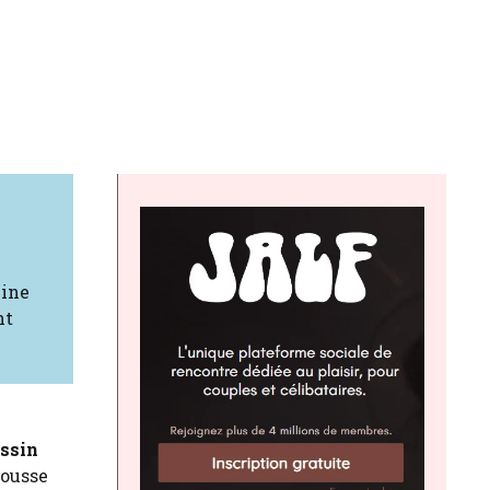
hine
nt
ssin
mousse