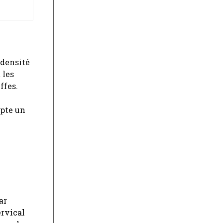
 densité
 les
ffes.
epte un
ar
ervical