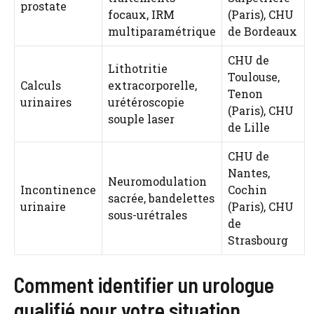
prostate
focaux, IRM
(Paris), CHU
multiparamétrique
de Bordeaux
CHU de
Lithotritie
Toulouse,
Calculs
extracorporelle,
Tenon
urinaires
urétéroscopie
(Paris), CHU
souple laser
de Lille
CHU de
Nantes,
Neuromodulation
Incontinence
Cochin
sacrée, bandelettes
urinaire
(Paris), CHU
sous-urétrales
de
Strasbourg
Comment identifier un urologue
qualifié pour votre situation