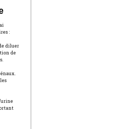
e
ai
res :
de diluer
ation de
s.
rénaux.
les
’urine
ortant