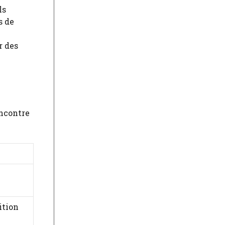
ls
s de
r des
encontre
ition