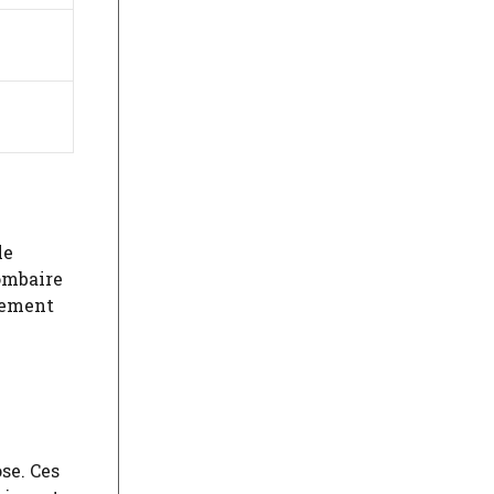
le
lombaire
atement
ose. Ces