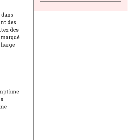
n dans
ent des
ntez
des
remarqué
charge
ymptôme
es
mme