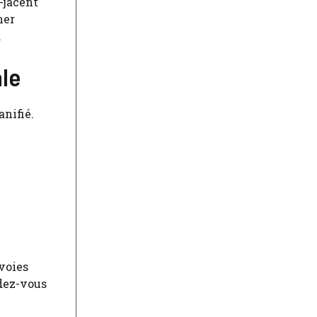
-jacent
ner
.
le
nifié.
voies
ndez-vous