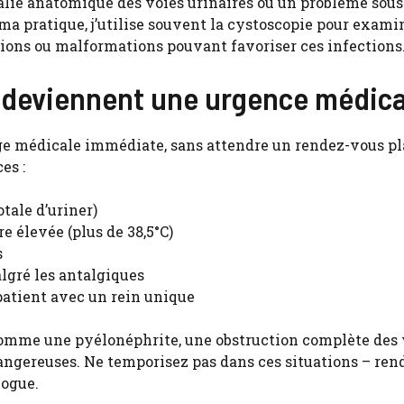
lie anatomique des voies urinaires ou un problème sous
ma pratique, j’utilise souvent la cystoscopie pour exami
lésions ou malformations pouvant favoriser ces infections
s deviennent une urgence médica
ge médicale immédiate, sans attendre un rendez-vous pla
es :
tale d’uriner)
 élevée (plus de 38,5°C)
s
lgré les antalgiques
atient avec un rein unique
comme une pyélonéphrite, une obstruction complète des 
angereuses. Ne temporisez pas dans ces situations – re
ogue.