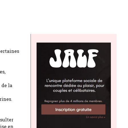
certaines
es,
 de la
rines.
sulter
ise en