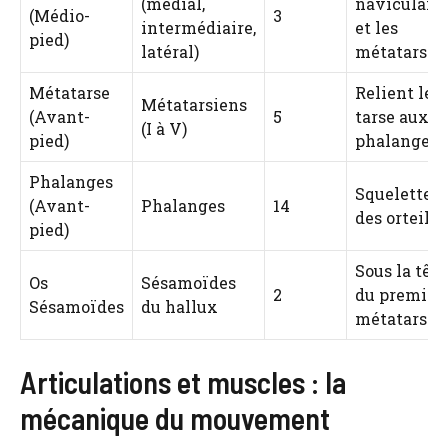
(médial,
naviculaire
(Médio-
3
intermédiaire,
et les
pied)
latéral)
métatarsie
Métatarse
Relient le
Métatarsiens
(Avant-
5
tarse aux
(I à V)
pied)
phalanges
Phalanges
Squelette
(Avant-
Phalanges
14
des orteils
pied)
Sous la tête
Os
Sésamoïdes
2
du premier
Sésamoïdes
du hallux
métatarsie
Articulations et muscles : la
mécanique du mouvement