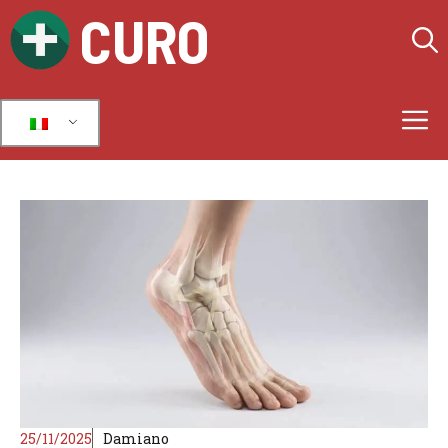
Vai
CURO
al
contenuto
M
25/11/2025
Damiano