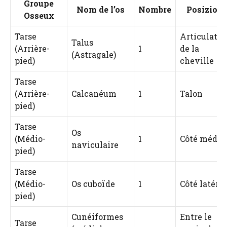
Groupe
Nom de l’os
Nombre
Posizion
Osseux
Tarse
Articulatio
Talus
(Arrière-
1
de la
(Astragale)
pied)
cheville
Tarse
(Arrière-
Calcanéum
1
Talon
pied)
Tarse
Os
(Médio-
1
Côté média
naviculaire
pied)
Tarse
(Médio-
Os cuboïde
1
Côté latéral
pied)
Cunéiformes
Entre le
Tarse