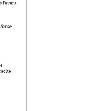
s l’avant
force
Le
icacité
e