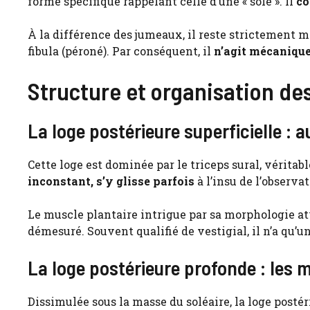
forme spécifique rappelant celle d’une « sole ». Il
co
À la différence des jumeaux, il reste strictement mon
fibula (péroné). Par conséquent, il
n’agit mécanique
Structure et organisation de
La loge postérieure superficielle : a
Cette loge est dominée par le triceps sural, véritab
inconstant, s’y glisse parfois
à l’insu de l’observa
Le muscle plantaire intrigue par sa morphologie a
démesuré. Souvent qualifié de vestigial, il n’a qu’u
La loge postérieure profonde : les
Dissimulée sous la masse du soléaire, la loge postéri