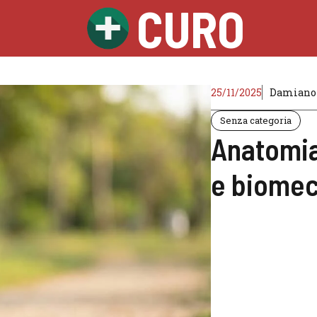
CURO
25/11/2025
Damiano
Senza categoria
Anatomia
e biome