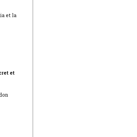
ia et la
cret et
ndon