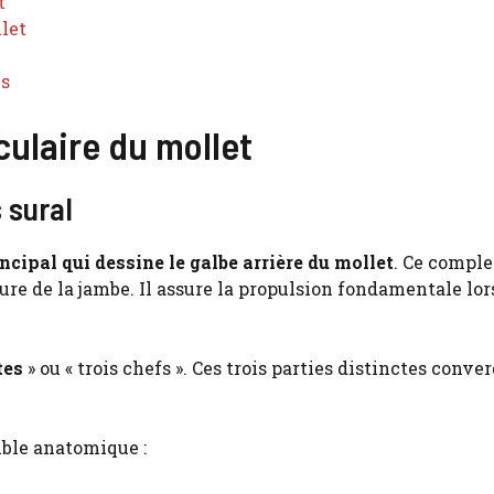
t
let
es
culaire du mollet
 sural
cipal qui dessine le galbe arrière du mollet
. Ce compl
ure de la jambe. Il assure la propulsion fondamentale lors
tes
» ou « trois chefs ». Ces trois parties distinctes conve
ble anatomique :