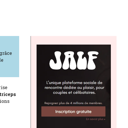
 grâce
le
rise
 triceps
tions