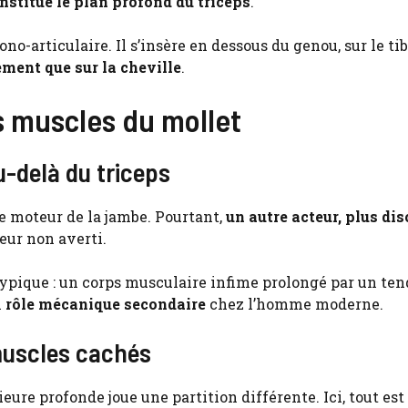
nstitue le plan profond du triceps
.
o-articulaire. Il s’insère en dessous du genou, sur le tib
ment que sur la cheville
.
s muscles du mollet
u-delà du triceps
le moteur de la jambe. Pourtant,
un autre acteur, plus dis
teur non averti.
typique : un corps musculaire infime prolongé par un te
n
rôle mécanique secondaire
chez l’homme moderne.
 muscles cachés
eure profonde joue une partition différente. Ici, tout est