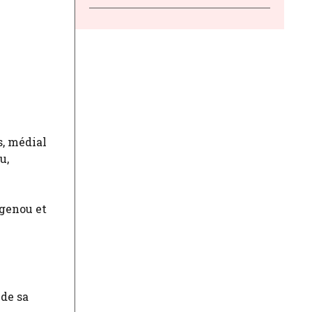
s, médial
u,
u genou et
 de sa