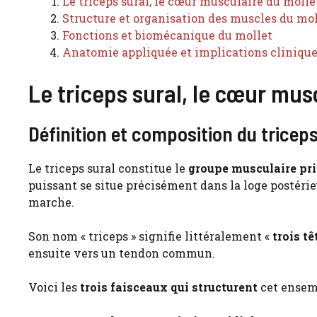
Le triceps sural, le cœur musculaire du molle
Structure et organisation des muscles du mol
Fonctions et biomécanique du mollet
Anatomie appliquée et implications cliniqu
Le triceps sural, le cœur mus
Définition et composition du triceps
Le triceps sural constitue le
groupe musculaire prin
puissant se situe précisément dans la loge postérie
marche.
Son nom « triceps » signifie littéralement «
trois tê
ensuite vers un tendon commun.
Voici les
trois faisceaux qui structurent
cet ensem