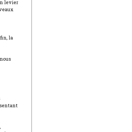
n levier
uveaux
in, la
 nous
s
ésentant
,