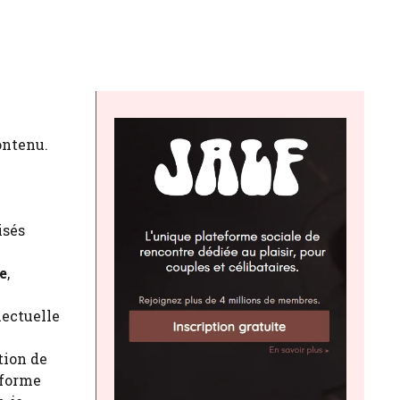
ontenu.
isés
e
,
lectuelle
tion de
eforme