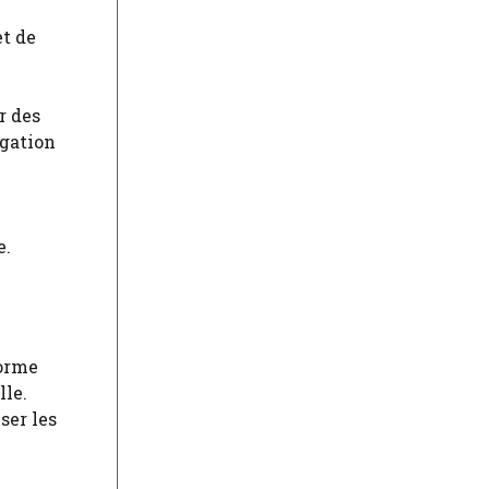
et de
r des
gation
e.
forme
lle.
ser les