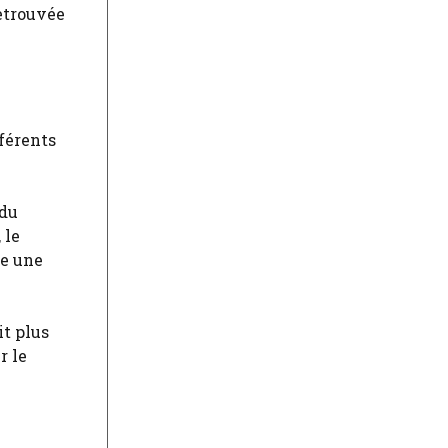
retrouvée
férents
 du
 le
te une
it plus
r le