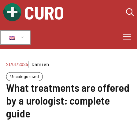
Skip
CURO
to
content
M
21/01/2025
Damien
Uncategorized
What treatments are offered
by a urologist: complete
guide