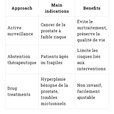
Main
Approach
Benefits
indications
Évite le
Cancer de la
Active
surtraitement,
prostate à
surveillance
préserve la
faible risque
qualité de vie
Limite les
Abstention
Patients âgés
risques liés
thérapeutique
ou fragiles
aux
interventions
Hyperplasie
bénigne de la
Non invasif,
Drug
prostate,
facilement
treatments
troubles
ajustable
mictionnels