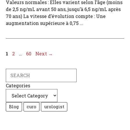
Valeurs normales : Elles varient selon l’âge (moins
de 2,5 ng/mL avant 50 ans, jusqu’à 6,5 ng/mL après
70 ans) La vitesse d’évolution compte : Une
augmentation supérieure à 0,75 ...
Page
Page
Page
1
2
…
60
Next
→
Search
Categories
Blog
curo
urologist