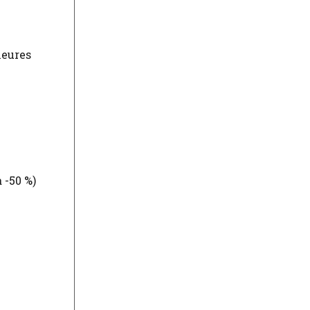
heures
 -50 %)