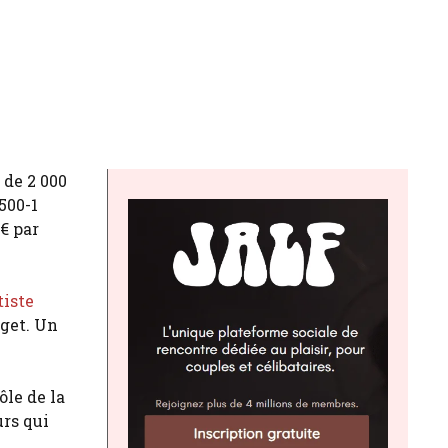
 de 2 000
(500-1
€ par
tiste
dget. Un
ôle de la
urs qui