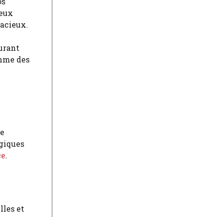
os
jeux
acieux.
urant
thme des
me
ogiques
ce
.
lles et