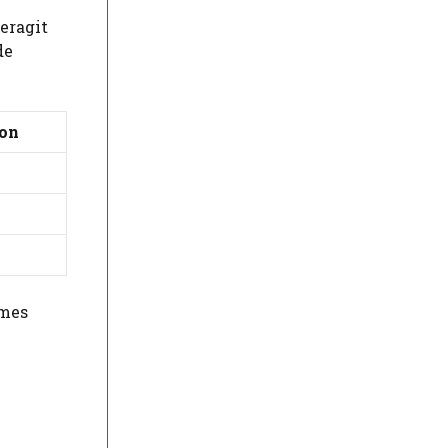
eragit
de
ion
 mes