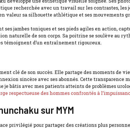
u développe une esthétique visuelle soignée. Ses phot
ique recherchée avec un travail sur les contrastes, les 
n valeur sa silhouette athlétique et ses mouvements gr
ses jambes toniques et ses pieds agiles en action, capt
ion naturelle de son corps. Sa poitrine se soulève au ry
es témoignent d’un entraînement rigoureux.
ent clé de son succès. Elle partage des moments de vie
nnexion sincère avec ses abonnés. Cette transparence 
ue je bâtis avec mes patients atteints de problèmes urol
harge respectueuse des hommes confrontés à l’impuissan
-nunchaku sur MYM
 privilégié pour partager des créations plus personne