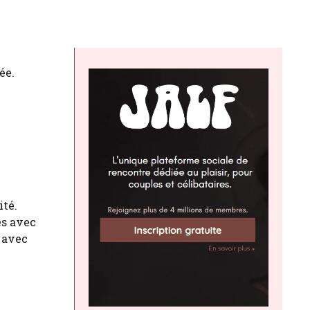
ée.
ité.
es avec
 avec