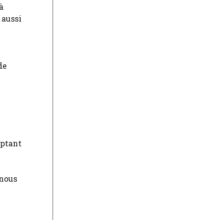
à
 aussi
de
aptant
 nous