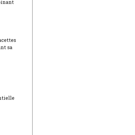
binant
acettes
ant sa
tielle