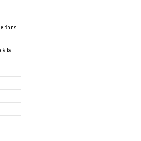
me
dans
e
à la