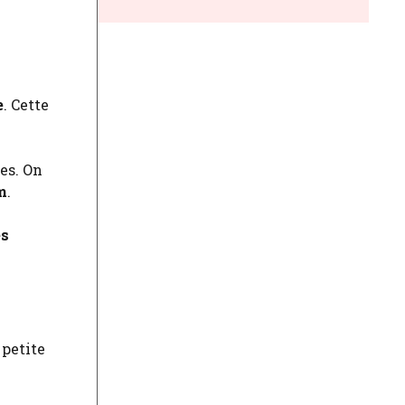
e
. Cette
es. On
m
.
es
 petite