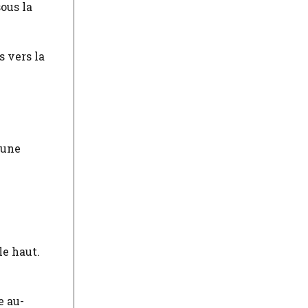
sous la
s vers la
 une
le haut.
e au-