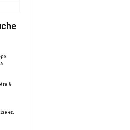
uche
ppe
la
ère à
vise en