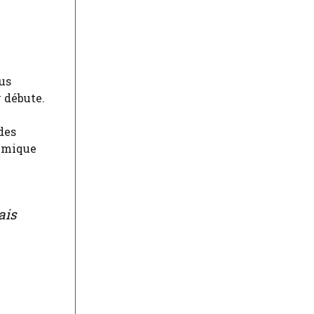
dus
 débute.
des
himique
ais