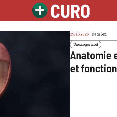
CURO
25/11/2025
Damien
Uncategorized
Anatomie e
et foncti