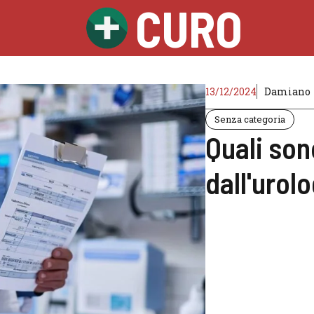
CURO
13/12/2024
Damiano
Senza categoria
Quali son
dall'urol