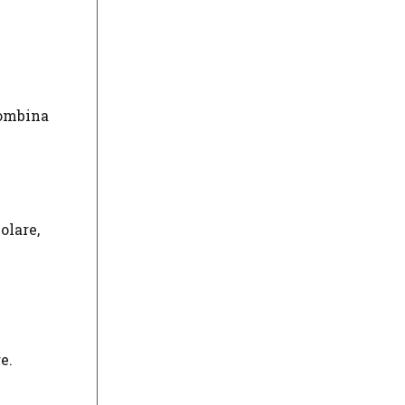
combina
olare,
e.