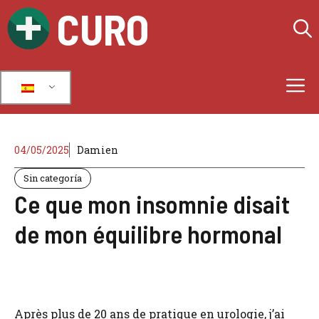
Ir
CURO
al
contenido
M
04/05/2025
Damien
Sin categoría
Ce que mon insomnie disait
de mon équilibre hormonal
Après plus de 20 ans de pratique en urologie, j’ai