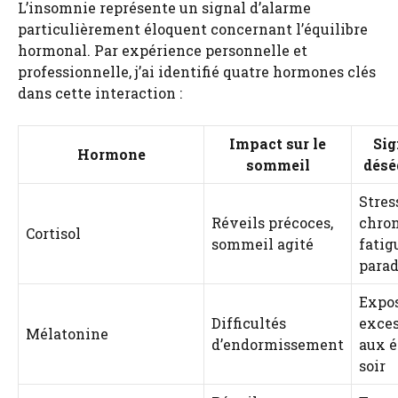
L’insomnie représente un signal d’alarme
particulièrement éloquent concernant l’équilibre
hormonal. Par expérience personnelle et
professionnelle, j’ai identifié quatre hormones clés
dans cette interaction :
Impact sur le
Sig
Hormone
sommeil
désé
Stres
Réveils précoces,
chron
Cortisol
sommeil agité
fatig
para
Expos
Difficultés
exce
Mélatonine
d’endormissement
aux é
soir