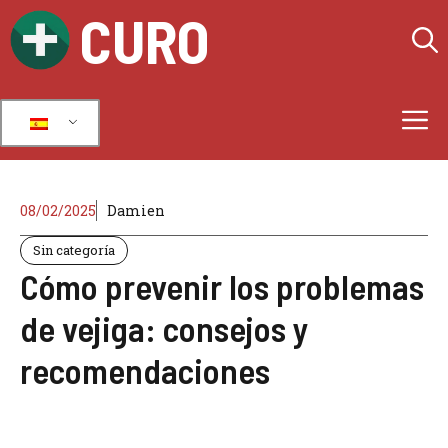
Ir
CURO
al
contenido
M
08/02/2025
Damien
Sin categoría
Cómo prevenir los problemas
de vejiga: consejos y
recomendaciones