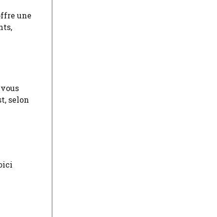
offre une
nts,
 vous
t, selon
oici