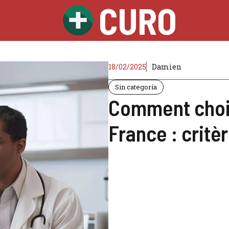
CURO
18/02/2025
Damien
Sin categoría
Comment chois
France : critè