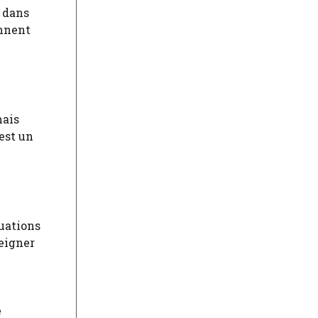
 dans
ennent
mais
est un
luations
seigner
e