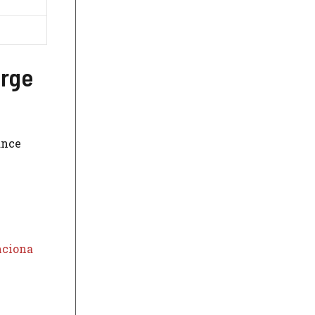
arge
ance
nciona