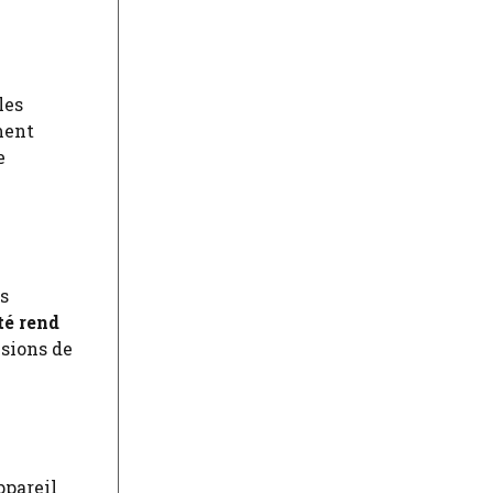
les
ment
e
es
ité rend
nsions de
ppareil