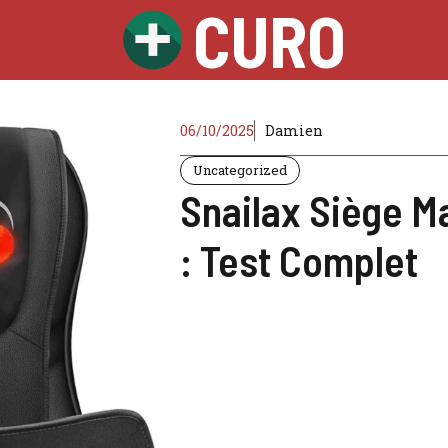
CURO
06/10/2025
Damien
Uncategorized
Snailax Siège M
: Test Complet