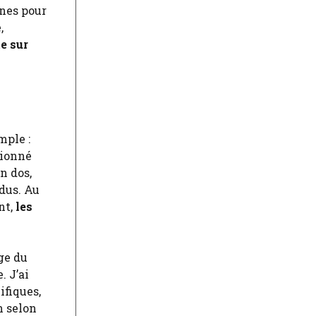
ines pour
,
e sur
mple :
sionné
n dos,
dus. Au
nt,
les
ge du
. J’ai
ifiques,
n selon