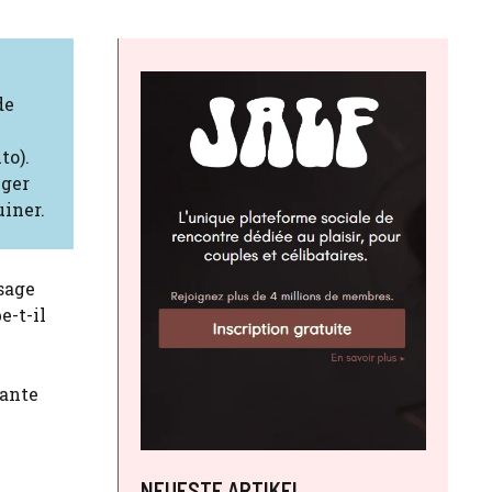
de
to).
éger
uiner.
ssage
e-t-il
rante
NEUESTE ARTIKEL