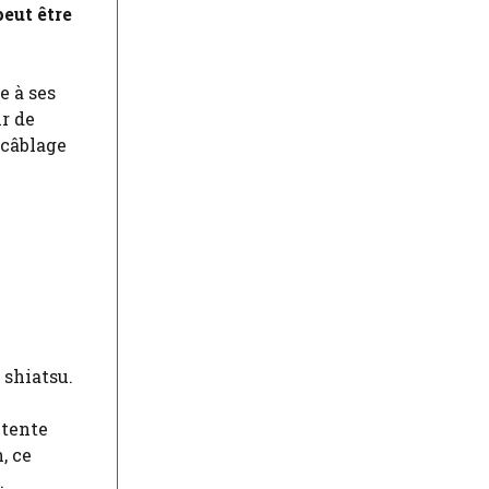
eut être
e à ses
ir de
 câblage
 shiatsu.
étente
, ce
.