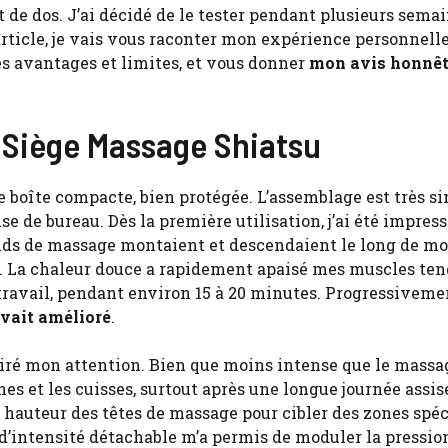
 de dos. J’ai décidé de le tester pendant plusieurs sema
 article, je vais vous raconter mon expérience personnelle
ses avantages et limites, et vous donner
mon avis honnêt
 Siège Massage Shiatsu
 boîte compacte, bien protégée. L’assemblage est très si
se de bureau. Dès la première utilisation, j’ai été impres
uds de massage montaient et descendaient le long de mo
l. La chaleur douce a rapidement apaisé mes muscles ten
s le travail, pendant environ 15 à 20 minutes. Progressiveme
uvait amélioré
.
tiré mon attention. Bien que moins intense que le massa
es et les cuisses, surtout après une longue journée assise
a hauteur des têtes de massage pour cibler des zones spéc
’intensité détachable m’a permis de moduler la pressio