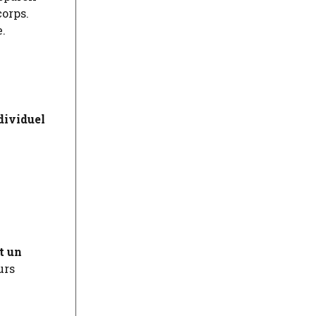
corps.
.
dividuel
t un
urs