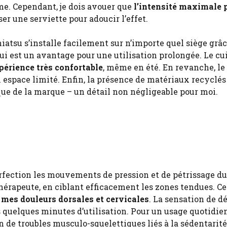
rme. Cependant, je dois avouer que
l’intensité maximale p
iser une serviette pour adoucir l’effet.
iatsu s’installe facilement sur n’importe quel siège grâc
 qui est un avantage pour une utilisation prolongée. Le cu
xpérience très confortable
, même en été. En revanche, le
 espace limité. Enfin, la présence de matériaux recyclés
que de la marque – un détail non négligeable pour moi.
rfection les mouvements de pression et de pétrissage du
hérapeute, en ciblant efficacement les zones tendues. Ce
mes douleurs dorsales et cervicales
. La sensation de d
 quelques minutes d’utilisation. Pour un usage quotidien
n de troubles musculo-squelettiques liés à la sédentarité