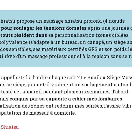
e Shiatsu propose un massage shiatsu profond (4 nœuds
 pour soulager les tensions dorsales
après une journée 
atouts résident dans
sa personnalisation (zones ciblées,
polyvalence (s’adapte à un bureau, un canapé, un siège au
dos sensibles, ses matériaux certifiés GRS et son poids l
ui rêve d’un massage professionnel à la maison sans se r
rappelle-t-il à l’ordre chaque soir ? Le Snailax Siège Ma
ais ce siège, promet-il vraiment un soulagement ou tomb
t testé cet appareil pendant plusieurs semaines, d’abord
 mais
conquis par sa capacité à cibler mes lombaires
lisation des zones ont redéfini mes soirées, l’assise vib
réputation de masseur à domicile.
 Shiatsu