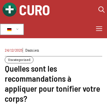
Zum
CURO
Inhalt
springen
M
24/12/2025
Damien
Uncategorized
Quelles sont les
recommandations à
appliquer pour tonifier votre
corps?