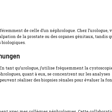
fféremment de celle d’un néphrologue. Chez l’urologue, 
pation de la prostate ou des organes génitaux, tandis q
 biologiques.
chungen
 tant qu’urologue, j’utilise fréquemment la cystoscopie
phrologues, quant à eux, se concentrent sur les analyses
 peuvent réaliser des biopsies rénales pour évaluer la fo
ment avec mes collègues néphrologues. Cette collaborati