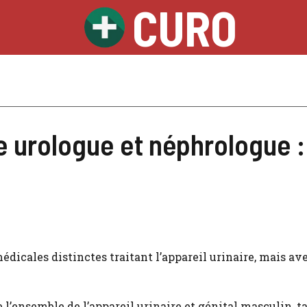
CURO
e urologue et néphrologue 
édicales distinctes traitant l’appareil urinaire, mais av
te l’ensemble de l’appareil urinaire et génital masculin, t