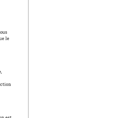
vous
ue le
,
nction
on est