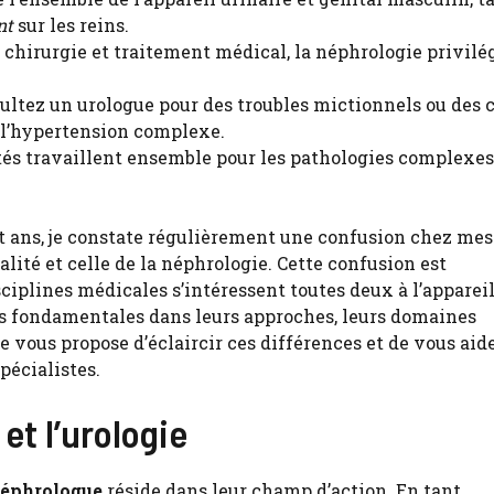
nt
sur les reins.
 chirurgie et traitement médical, la néphrologie privilég
ultez un urologue pour des troubles mictionnels ou des c
 l’hypertension complexe.
ités travaillent ensemble pour les pathologies complex
t ans, je constate régulièrement une confusion chez mes
lité et celle de la néphrologie. Cette confusion est
iplines médicales s’intéressent toutes deux à l’apparei
ons fondamentales dans leurs approches, leurs domaines
 vous propose d’éclaircir ces différences et de vous aide
pécialistes.
et l’urologie
néphrologue
réside dans leur champ d’action. En tant