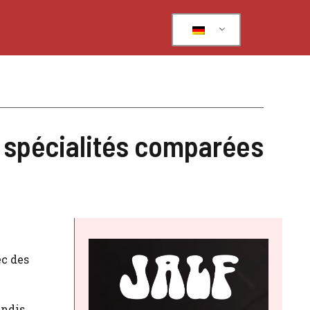
: spécialités comparées
ec des
andis