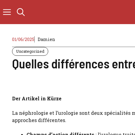
Zum
Inhalt
springen
01/06/2025
Damien
Uncategorized
Quelles différences entr
Der Artikel in Kürze
La néphrologie et l’urologie sont deux spécialités m
approches différentes.
Champs d’action différents
: l’urologue trai