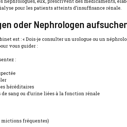
es néphrologues, eux, prescrivent des médicaments, éla
alyse pour les patients atteints d’insuffisance rénale.
ogen oder Nephrologen aufsuche
net est : « Dois-je consulter un urologue ou un néphrol
our vous guider :
entez :
spectée
ler
es héréditaires
de sang ou d’urine liées à la fonction rénale
r, mictions fréquentes)