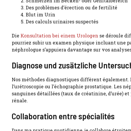
Schmerzen im Becken- oder Genitalbereich
Des problèmes d’érection ou de fertilité
Blut im Urin
Des calculs urinaires suspectés
Die
Konsultation bei einem Urologen
se déroule di
pourriez subir un examen physique incluant une pal
néphrologue s’appuiera davantage sur vos analyses
Diagnose und zusätzliche Untersu
Nos méthodes diagnostiques diffèrent également. En
l’urétroscopie ou l’échographie prostatique. Les né
sanguines détaillées (taux de créatinine, d’urée) et
rénale.
Collaboration entre spécialités
Dans ma pratique quotidienne, je collabore étroite