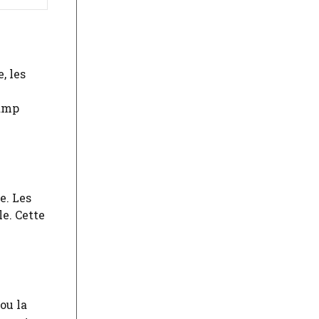
, les
hamp
e. Les
e. Cette
ou la