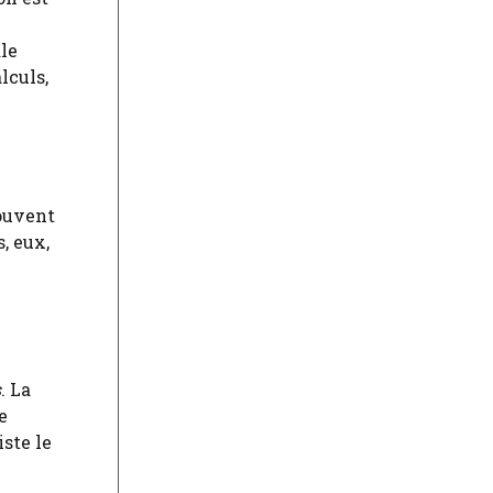
le
lculs,
souvent
, eux,
s
. La
e
ste le