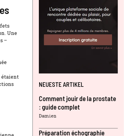
ues
ffets
ion. Une
s –
née
 étaient
NEUESTE ARTIKEL
ctions
Comment jouir de la prostate
: guide complet
Damien
Préparation échographie
vienne