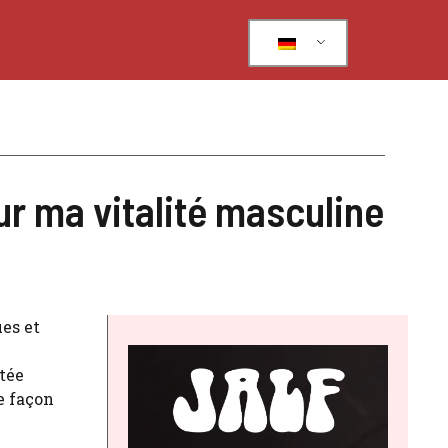
ur ma vitalité masculine
es et
tée
e façon