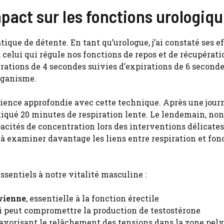
mpact sur les fonctions urologiq
tique de détente. En tant qu’urologue, j’ai constaté ses e
, celui qui régule nos fonctions de repos et de récupérat
rations de 4 secondes suivies d’expirations de 6 seconde
rganisme.
ence approfondie avec cette technique. Après une jour
tiqué 20 minutes de respiration lente. Le lendemain, non
cités de concentration lors des interventions délicates
à examiner davantage les liens entre respiration et fon
ssentiels à notre vitalité masculine :
lvienne
, essentielle à la fonction érectile
ui peut compromettre la production de testostérone
avorisant le relâchement des tensions dans la zone pel