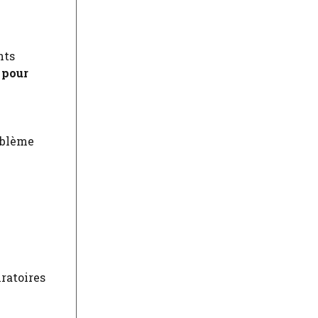
nts
 pour
roblème
ratoires