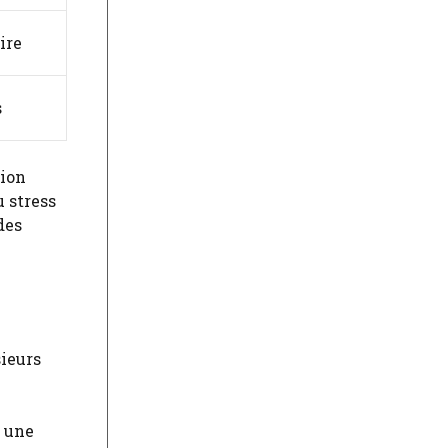
ire
s
tion
 stress
des
sieurs
t une