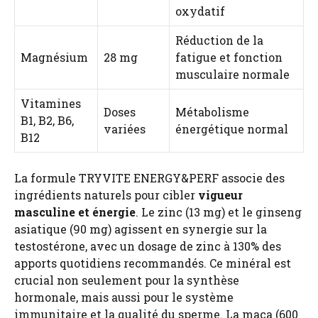
oxydatif
Réduction de la
Magnésium
28 mg
fatigue et fonction
musculaire normale
Vitamines
Doses
Métabolisme
B1, B2, B6,
variées
énergétique normal
B12
La formule TRYVITE ENERGY&PERF associe des
ingrédients naturels pour cibler
vigueur
masculine et énergie
. Le zinc (13 mg) et le ginseng
asiatique (90 mg) agissent en synergie sur la
testostérone, avec un dosage de zinc à 130% des
apports quotidiens recommandés. Ce minéral est
crucial non seulement pour la synthèse
hormonale, mais aussi pour le système
immunitaire et la qualité du sperme. La maca (600