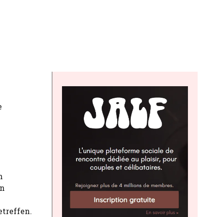
e
n
en
etreffen.